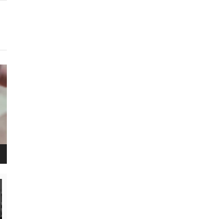
נגן
ויד
נגן
ויד