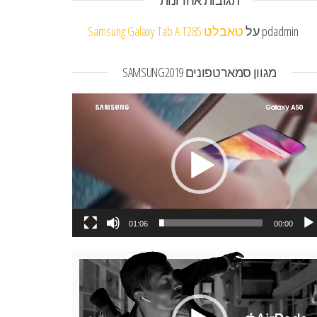
תגובות אחרונות
pdadmin
על
טאבלט Samsung Galaxy Tab A T285
מגוון סמארטפונים SAMSUNG2019
או
01:06
00:00
או