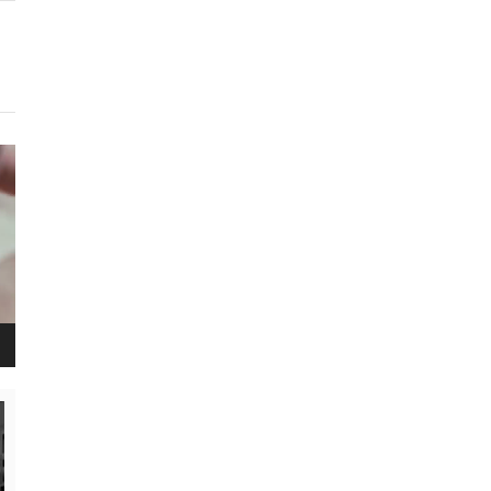
נגן
ויד
נגן
ויד