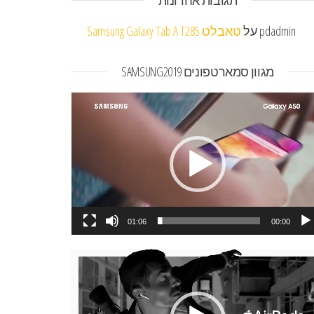
תגובות אחרונות
pdadmin
על
טאבלט Samsung Galaxy Tab A T285
מגוון סמארטפונים SAMSUNG2019
או
01:06
00:00
או