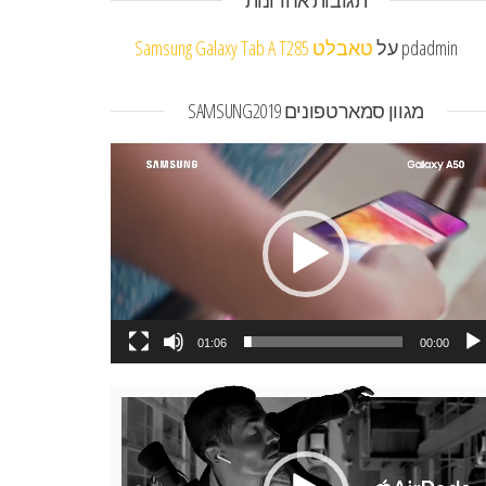
תגובות אחרונות
pdadmin
על
טאבלט Samsung Galaxy Tab A T285
מגוון סמארטפונים SAMSUNG2019
או
01:06
00:00
או