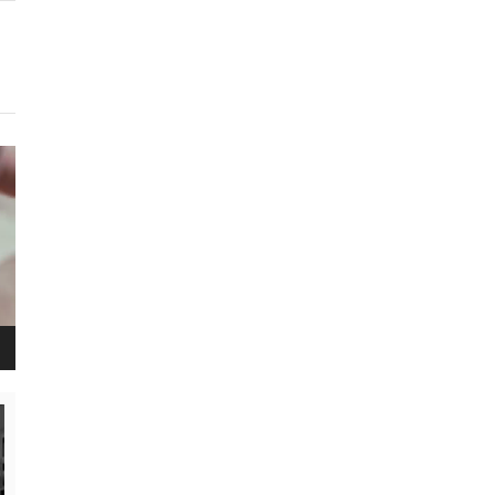
נגן
ויד
נגן
ויד