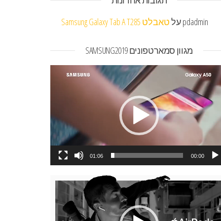
תגובות אחרונות
pdadmin
על
טאבלט Samsung Galaxy Tab A T285
מגוון סמארטפונים SAMSUNG2019
או
01:06
00:00
או