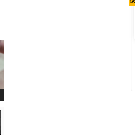
!
נגן
ויד
נגן
ויד