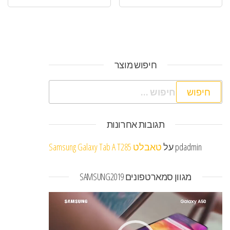
חיפוש מוצר
חיפוש:
תגובות אחרונות
pdadmin
על
טאבלט Samsung Galaxy Tab A T285
מגוון סמארטפונים SAMSUNG2019
נגן
וידאו