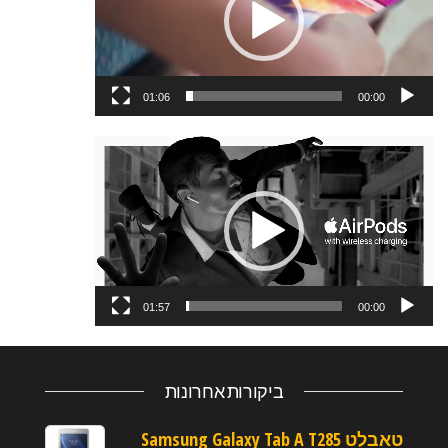
01:06
00:00
נגן
וידאו
01:57
00:00
ביקורות אחרונות
טאבלט Samsung Galaxy Tab A T285