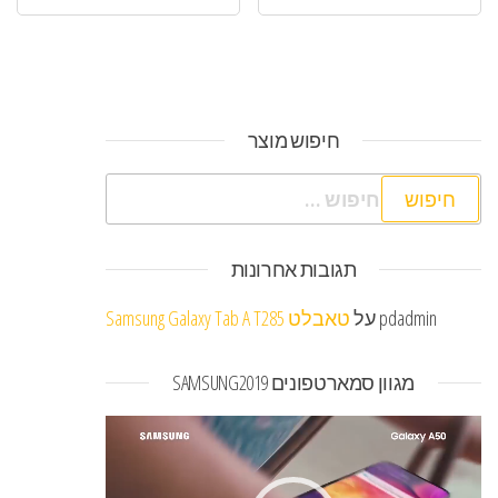
חיפוש מוצר
חיפוש:
תגובות אחרונות
pdadmin
על
טאבלט Samsung Galaxy Tab A T285
מגוון סמארטפונים SAMSUNG2019
נגן
וידאו