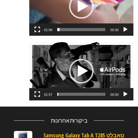
01:06
00:00
נגן
וידאו
01:57
00:00
ביקורות אחרונות
טאבלט Samsung Galaxy Tab A T285