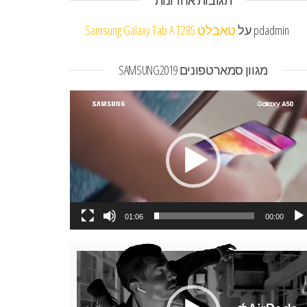
תגובות אחרונות
pdadmin
על
טאבלט Samsung Galaxy Tab A T285
מגוון סמארטפונים SAMSUNG2019
או
01:06
00:00
או