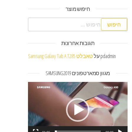
חיפוש מוצר
חיפוש:
תגובות אחרונות
pdadmin
על
טאבלט Samsung Galaxy Tab A T285
מגוון סמארטפונים SAMSUNG2019
נגן
וידאו