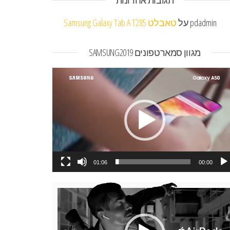
תגובות אחרונות
pdadmin
על
טאבלט Samsung Galaxy Tab A T285
מגוון סמארטפונים SAMSUNG2019
או
01:06
00:00
או