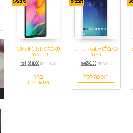
!
מבצע!
מבצע!
נגן
טאבלט Samsung Galaxy
טאבלט SAMSUNG T515
ויד
Tab A 2019
Tab E 9.6
₪
1,050.00
₪
1,100.00
₪
650.00
₪
750.00
הוספה לסל
בחר
אפשרויות
נגן
ויד