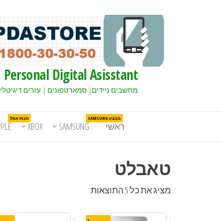
Personal Digital Asisstant
מחשבים ניידים| סמארטפונים | עזרים דיגיטלי
מבצע SAMSUNG
חנות אפל
ראשי
SAMSUNG
XBOX
PPLE
טאבלט
מציג את כל 5 התוצאות