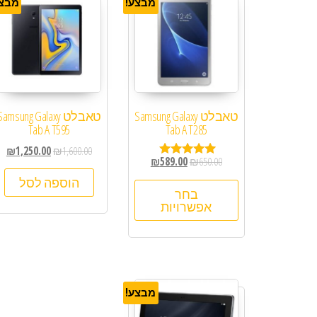
מבצע!
מבצע
טאבלט Samsung Galaxy
טאבלט Samsung Galaxy
Tab A T595
Tab A T285
₪
1,250.00
₪
1,600.00
₪
589.00
₪
650.00
דורג
5.00
הוספה לסל
מתוך 5
בחר
אפשרויות
מבצע!