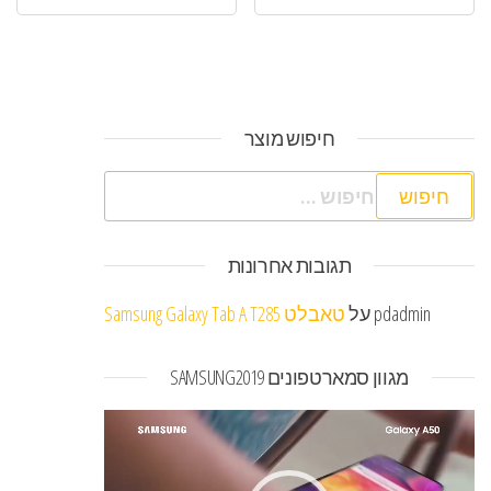
חיפוש מוצר
חיפוש:
תגובות אחרונות
pdadmin
על
טאבלט Samsung Galaxy Tab A T285
מגוון סמארטפונים SAMSUNG2019
נגן
וידאו