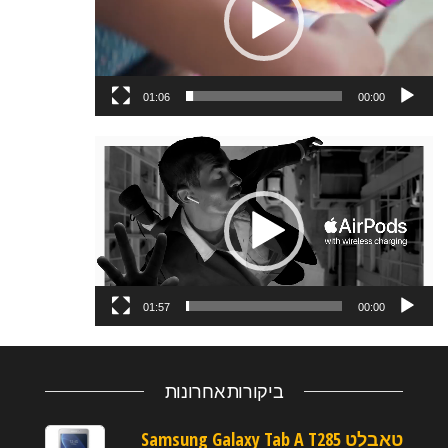
01:06
00:00
נגן
וידאו
01:57
00:00
ביקורות אחרונות
טאבלט Samsung Galaxy Tab A T285